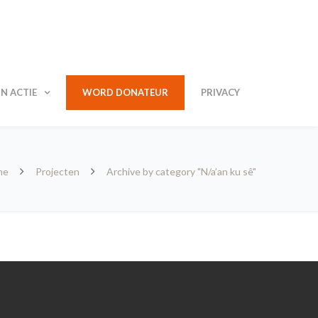
N ACTIE
WORD DONATEUR
PRIVACY
me
Projecten
Archive by category "N/a’an ku sê"