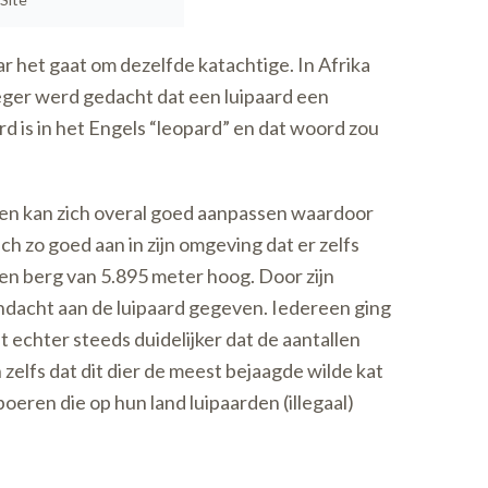
r het gaat om dezelfde katachtige. In Afrika
oeger werd gedacht dat een luipaard een
d is in het Engels “leopard” en dat woord zou
n en kan zich overal goed aanpassen waardoor
ch zo goed aan in zijn omgeving dat er zelfs
een berg van 5.895 meter hoog. Door zijn
ndacht aan de luipaard gegeven. Iedereen ging
dt echter steeds duidelijker dat de aantallen
lfs dat dit dier de meest bejaagde wilde kat
 boeren die op hun land luipaarden (illegaal)