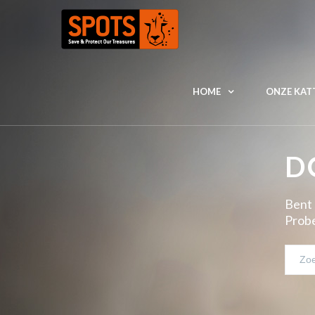
HOME
ONZE KAT
D
Bent 
Probe