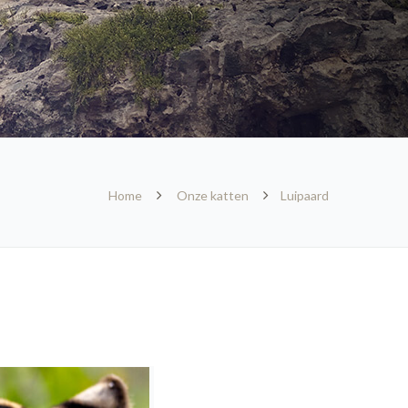
Home
Onze katten
Luipaard