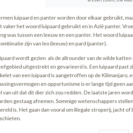
rmen luipaard en panter worden door elkaar gebruikt, maa
 vaker het woord luipaard gebruikt en in Azië panter. Vr
ing was tussen een leeuw en een panter. Het woord luipaar
ombinatie zijn van leo (leeuw) en pard (panter).
ipaard wordt gezien als de allrounder van de wilde katte
eefgebied uitgestrekt en gevarieerd is. Een luipaard past zi
kelet van een luipaard is aangetroffen op de Kilimanjaro, 
ssingsvermogen en opportunisme is er lange tijd geen aa
l van uit dat dit dier zich zou redden. De laatste jaren wor
arden gestaag afnemen. Sommige wetenschappers stellen ze
ereld is. Het gaan dan vooral om illegale stroperij, jacht of
schieten.