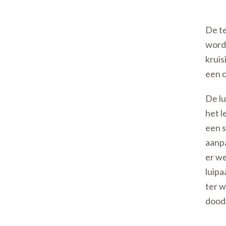
De te
wordt
kruis
een c
De lu
het l
een s
aanpa
er we
luipa
ter w
dood