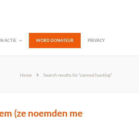
N ACTIE
WORD DONATEUR
PRIVACY
Home
Search results for "canned hunting"
oem (ze noemden me