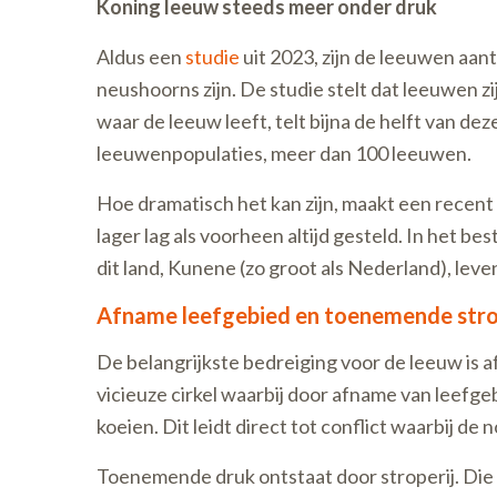
Koning leeuw steeds meer onder druk
Aldus een
studie
uit 2023, zijn de leeuwen aant
neushoorns zijn. De studie stelt dat leeuwen z
waar de leeuw leeft, telt bijna de helft van d
leeuwenpopulaties, meer dan 100 leeuwen.
Hoe dramatisch het kan zijn, maakt een recent
lager lag als voorheen altijd gesteld. In het 
dit land, Kunene (zo groot als Nederland), lev
Afname leefgebied en toenemende strop
De belangrijkste bedreiging voor de leeuw is 
vicieuze cirkel waarbij door afname van leefge
koeien. Dit leidt direct tot conflict waarbij 
Toenemende druk ontstaat door stroperij. Die 