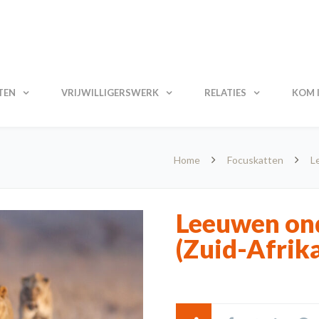
TEN
VRIJWILLIGERSWERK
RELATIES
KOM I
Home
Focuskatten
L
Leeuwen ond
(Zuid-Afrik