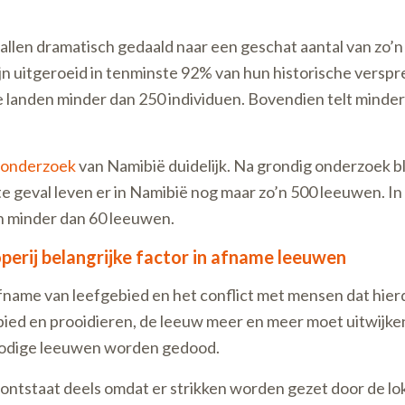
allen dramatisch gedaald naar een geschat aantal van zo’n 
ijn uitgeroeid in tenminste 92% van hun historische versp
eze landen minder dan 250 individuen. Bovendien telt minde
onderzoek
van Namibië duidelijk. Na grondig onderzoek b
beste geval leven er in Namibië nog maar zo’n 500 leeuwen. 
en minder dan 60 leeuwen.
erij belangrijke factor in afname leeuwen
afname van leefgebied en het conflict met mensen dat hier
bied en prooidieren, de leeuw meer en meer moet uitwijken
de nodige leeuwen worden gedood.
ontstaat deels omdat er strikken worden gezet door de lok