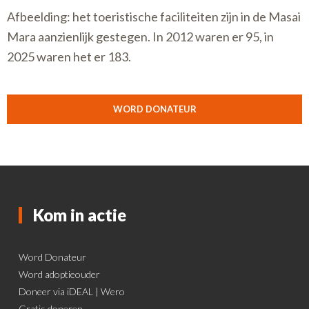
Afbeelding: het toeristische faciliteiten zijn in de Masai
Mara aanzienlijk gestegen. In 2012 waren er 95, in
2025 waren het er 183.
WORD DONATEUR
Kom in actie
Word Donateur
Word adoptieouder
Doneer via iDEAL | Wero
Gratis doneren