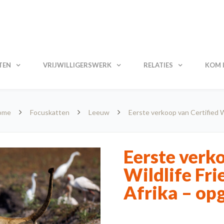
TEN
VRIJWILLIGERSWERK
RELATIES
KOM I
ome
Focuskatten
Leeuw
Eerste verkoop van Certified W
Eerste verko
Wildlife Fri
Afrika – op