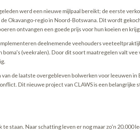
g geleden werd een nieuwe mijlpaal bereikt; de eerste verk
 in de Okavango-regio in Noord-Botswana. Dit wordt gekoc
oeren ontvangen een goede prijs voor hun koeien en krijge
 implementeren deelnemende veehouders veeteeltpraktijke
 boma’s (veekralen). Door dit soort maatregelen valt vee 
ig.
van de laatste overgebleven bolwerken voor leeuwen in 
flict. Dit nieuwe project van CLAWS is een belangrijke st
e staan. Naar schatting leven er nog maar zo’n 20.000 lee