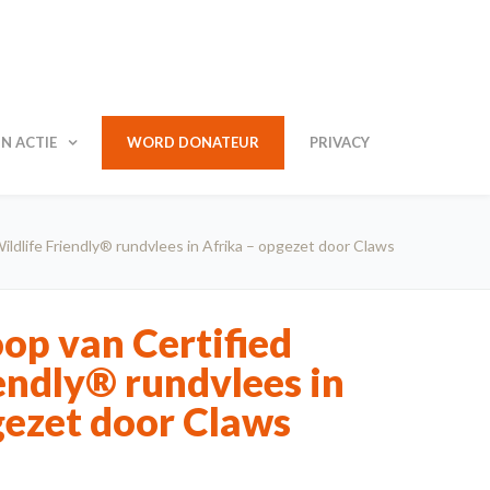
N ACTIE
WORD DONATEUR
PRIVACY
ildlife Friendly® rundvlees in Afrika – opgezet door Claws
op van Certified
endly® rundvlees in
gezet door Claws