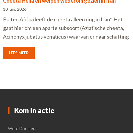
Cheeta Helia en welpen wederom gezien in Iran
10 juni, 2026
Buiten Afrika leeft de cheeta alleen nog in Iran*. Het
gaat hier om een aparte subsoort (Aziatische cheeta,
Acinonyx jubatus venaticus) waarvan er naar schatting
LEES MEER
Kom in actie
Word Donateur