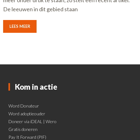
meer onder druk te staan, zo stelt een recent artikel.
De leeuwen in dit gebied staan
LEES MEER
Kom in actie
Word Donateur
Word adoptieouder
Doneer via iDEAL | Wero
Gratis doneren
Pay It Forward (PIF)