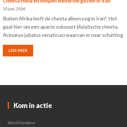
Cheeta Helia en welpen wederom gezien in Iran
10 juni, 2026
Buiten Afrika leeft de cheeta alleen nog in Iran*. Het
gaat hier om een aparte subsoort (Aziatische cheeta,
Acinonyx jubatus venaticus) waarvan er naar schatting
LEES MEER
Kom in actie
Word Donateur