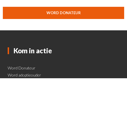
WORD DONATEUR
Kom in actie
Word Donateur
Word adoptieouder
Doneer via iDEAL | Wero
Gratis doneren
Pay It Forward (PIF)
Doneer via stichting Geef Gratis
KNUFFELFARMS.NL