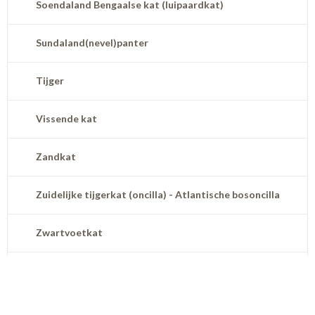
Soendaland Bengaalse kat (luipaardkat)
Sundaland(nevel)panter
Tijger
Vissende kat
Zandkat
Zuidelijke tijgerkat (oncilla) - Atlantische bosoncilla
Zwartvoetkat
Namenlijst ondersoorten