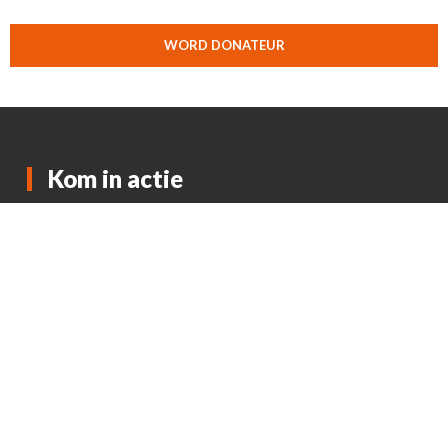
WORD DONATEUR
Kom in actie
Word Donateur
Word adoptieouder
Doneer via iDEAL | Wero
Gratis doneren
Pay It Forward (PIF)
Doneer via stichting Geef Gratis
KNUFFELFARMS.NL