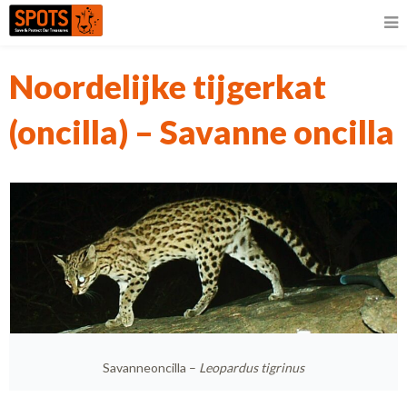
Noordelijke tijgerkat
(oncilla) – Savanne oncilla
Savanneoncilla –
Leopardus tigrinus