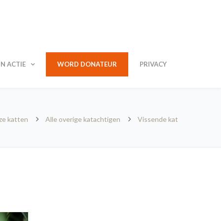
N ACTIE
WORD DONATEUR
PRIVACY
e katten
Alle overige katachtigen
Vissende kat