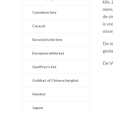
kilo.
menu 
Canadese lynx
de vi
is vo
Caracal
visse
Euraziatische lynx
De vi
gesl
Europese wilde kat
De Vi
Geoffroy’s kat
Gobikat of Chinese bergkat
Huiskat
Jaguar